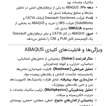
مکانیک جامدات بود.
دهه ۱۹۹۰:
ABAQUS به یکی از نرم‌افزارهای اصلی در تحلیل
سازه‌ها و صنایع پیشرفته تبدیل شد.
۲۰۰۵:
شرکت Dassault Systèmes (مالک CATIA و
SolidWorks) شرکت HKS را خرید و ABAQUS به بخشی از
مجموعه
SIMULIA
تبدیل شد.
امروز:
ABAQUS در کنار CATIA و سایر نرم‌افزارهای Dassault
یک اکوسیستم کامل PLM و CAE را تشکیل می‌دهد.
ویژگی‌ها و قابلیت‌های کلیدی ABAQUS
حلگر قدرتمند (Solver):
پشتیبانی از تحلیل‌های استاتیکی،
دینامیکی، حرارتی، و کوپله چندفیزیکی.
تحلیل غیرخطی (Nonlinear):
قابلیت شبیه‌سازی تماس‌ها،
پلاستیسیته، شکست، کمانش و رفتارهای پیچیده مواد.
مدل‌سازی مواد پیشرفته:
شامل فلزات، پلاستیک‌ها، کامپوزیت‌ها،
بتن و حتی بافت‌های بیولوژیک.
تحلیل چندفیزیکی (Multiphysics):
ترکیب مکانیک جامدات با
حرارت، الکتریسیته و سیالات.
پشتیبانی از المان‌های متنوع:
خطی، سطحی، حجمی، پوسته‌ای
و سه‌بعدی.